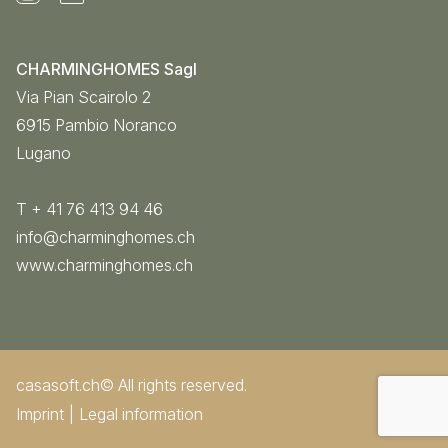
CHARMINGHOMES Sagl
Via Pian Scairolo 2
6915
Pambio Noranco
Lugano
T + 41 76 413 94 46
info@charminghomes.ch
www.charminghomes.ch
casasoft.ch
© All rights reserved.
Imprint
Legal information