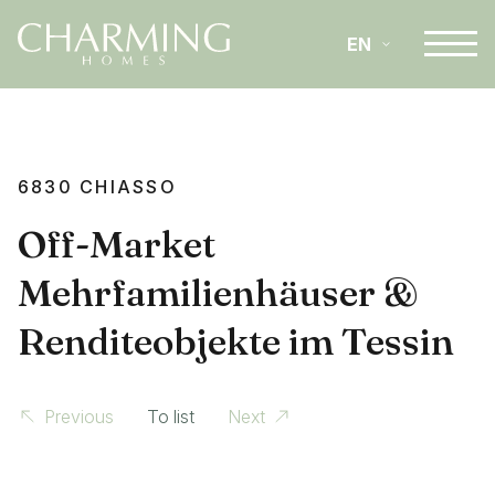
EN
IT
6830 CHIASSO
DE
Off-Market
Mehrfamilienhäuser &
Renditeobjekte im Tessin
Previous
To list
Next